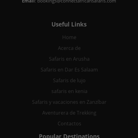
Email
: bookings@connectafricansafaris.com
Useful Links
Home
Acerca de
Safaris en Arusha
Safaris en Dar Es Salaam
Safaris de lujo
safaris en kenia
Safaris y vacaciones en Zanzíbar
Aventurera de Trekking
Contactos
Popular Destinations