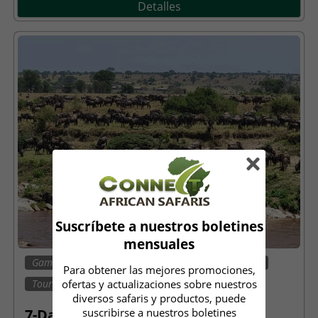
Detalles
Suscríbete a nuestros boletines
mensuales
Game Drives
Migración
Cinco Grandes
Para obtener las mejores promociones,
ofertas y actualizaciones sobre nuestros
Tour Cultural
Vida Silvestre
diversos safaris y productos, puede
suscribirse a nuestros boletines
7-Day Tanzania Big Five Safari |