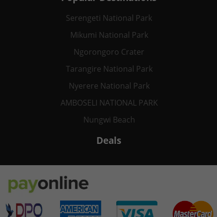
Serengeti National Park
Mikumi National Park
Ngorongoro Crater
Tarangire National Park
Nyerere National Park
AMBOSELI NATIONAL PARK
Nungwi Beach
Deals