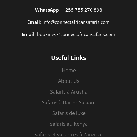
WhatsApp
: +255 755 270 898
Email
: info@connectafricansafaris.com
Email
: bookings@connectafricansafaris.com
Useful Links
Home
About Us
Safaris à Arusha
Safaris à Dar Es Salaam
Safaris de luxe
safaris au Kenya
Safaris et vacances à Zanzibar